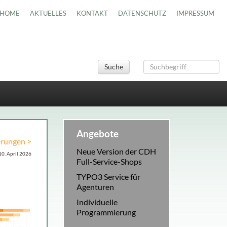
HOME
AKTUELLES
KONTAKT
DATENSCHUTZ
IMPRESSUM
Suche
Angebote
erungen >
Neue Version der CDH
10. April 2026
Full-Service-Shops
TYPO3 Service für
Agenturen
Individuelle
Programmierung