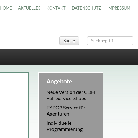
HOME
AKTUELLES
KONTAKT
DATENSCHUTZ
IMPRESSUM
Suche
Angebote
Neue Version der CDH
Full-Service-Shops
TYPO3 Service für
t
Agenturen
Individuelle
Programmierung